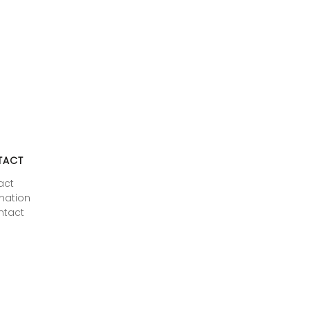
TACT
act
mation
ntact