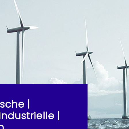
sche |
ndustrielle |
n