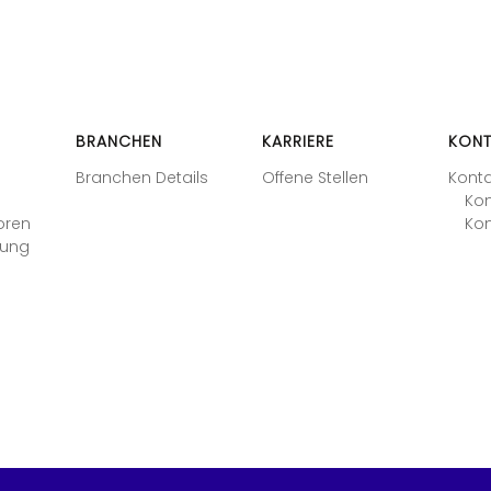
BRANCHEN
KARRIERE
KONT
Branchen Details
Offene Stellen
Kont
Kon
oren
Kon
tung