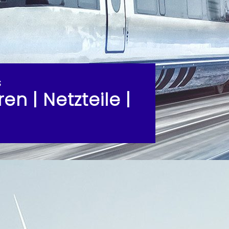
s
n | Netzteile |