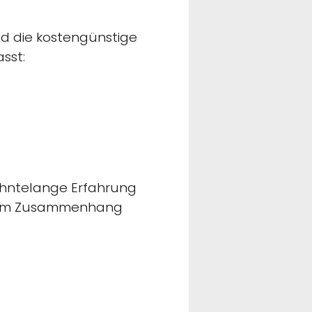
nd die kostengünstige
sst:
ehntelange Erfahrung
iesem Zusammenhang