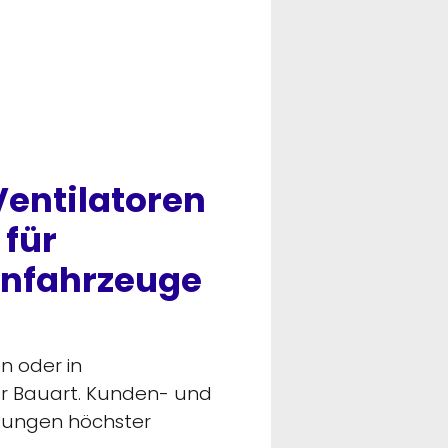
entilatoren
für
enfahrzeuge
n oder in
der Bauart. Kunden- und
sungen höchster