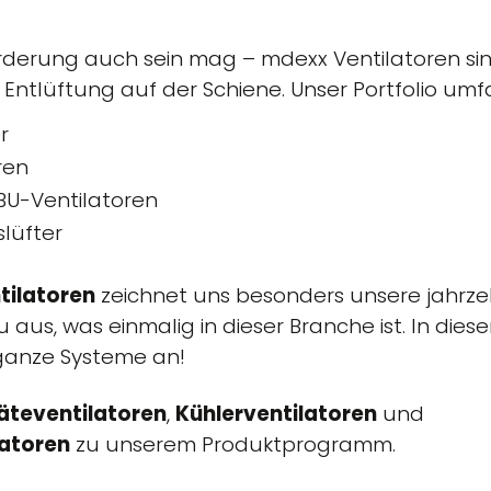
forderung auch sein mag – mdexx Ventilatoren si
 Entlüftung auf der Schiene. Unser Portfolio umfa
r
ren
BU-Ventilatoren
lüfter
tilatoren
zeichnet uns besonders unsere jahrz
 aus, was einmalig in dieser Branche ist. In d
 ganze Systeme an!
äteventilatoren
,
Kühlerventilatoren
und
atoren
zu unserem Produktprogramm.